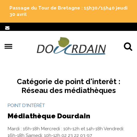
Gestion des traceurs
Passage du Tour de Bretagne : 15h30/15h40 jeudi
30 avril
Al
Catégorie de point d'interêt :
Réseau des médiathèques
POINT D'INTÉRÊT
Médiathèque Dourdain
Mardi : 16h-18h Mercredi : 10h-12h et 14h-18h Vendredi:
16h-18h Samedi: 10h-12h 02 23 22 03 97