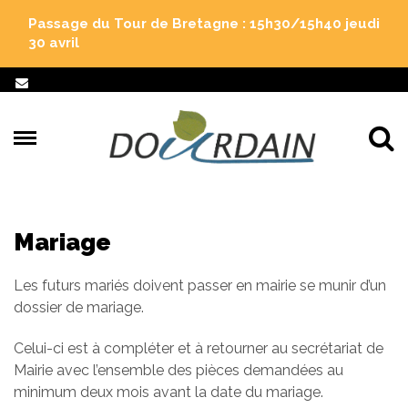
Gestion des traceurs
Passage du Tour de Bretagne : 15h30/15h40 jeudi
30 avril
Al
Mariage
Les futurs mariés doivent passer en mairie se munir d’un
dossier de mariage.
Celui-ci est à compléter et à retourner au secrétariat de
Mairie avec l’ensemble des pièces demandées au
minimum deux mois avant la date du mariage.