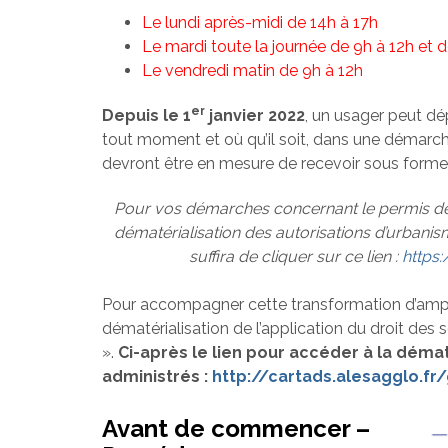
Le lundi après-midi de 14h à 17h
Le mardi toute la journée de 9h à 12h et d
Le vendredi matin de 9h à 12h
er
Depuis le 1
janvier 2022
, un usager peut dé
tout moment et où qu’il soit, dans une démarch
devront être en mesure de recevoir sous forme
Pour vos démarches concernant le permis de c
dématérialisation des autorisations d’urbanis
suffira de cliquer sur ce lien :
https
hhhhhhhhhhhhhhhhhhhhhhhhhhhhhhhhhhhhhh
Pour accompagner cette transformation d’ampl
dématérialisation de l’application du droit des
».
Ci-après le lien pour accéder à la déma
administrés :
http://cartads.alesagglo.fr
Avant de commencer –