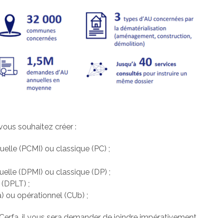
vous souhaitez créer :
uelle (PCMI) ou classique (PC) ;
uelle (DPMI) ou classique (DP) ;
 (DPLT) ;
a) ou opérationnel (CUb) ;
 Cerfa, il vous sera demander de joindre impérativement