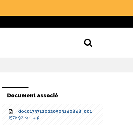
Aller à la 
Document associé
doc01737120220503140848_001
578,92
Ko
, jpg