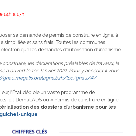
e 14h à 17h
poser sa demande de permis de construire en ligne, à
e simplifiée et sans frais. Toutes les communes
 électronique les demandes d’autorisation d’urbanisme.
onstruire, les déclarations préalables de travaux, la
me a ouvert le 1er Janvier 2022.
Pour y accéder il vous
://gnau.megalis.bretagne.bzh/lcc/gnau/#/
hhhhhhhhhhhhhhhhhhhhhhhhhhhhhhhhhhhhhhhhhhhhhhhhhh
eur, l’État déploie un vaste programme de
 sols, dit Démat.ADS ou « Permis de construire en ligne
térialisation des dossiers d’urbanisme pour les
/guichet-unique