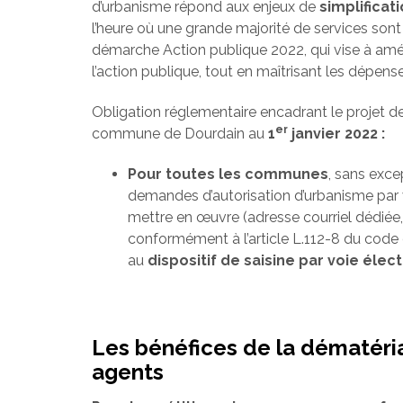
d’urbanisme répond aux enjeux de
simplificat
l’heure où une grande majorité de services sont a
démarche Action publique 2022, qui vise à améli
l’action publique, tout en maîtrisant les dépen
Obligation réglementaire encadrant le projet de
er
commune de Dourdain au
1
janvier 2022 :
Pour toutes les communes
, sans excep
demandes d’autorisation d’urbanisme par v
mettre en œuvre (adresse courriel dédiée, 
conformément à l’article L.112-8 du code de
au
dispositif de saisine par voie élec
Les bénéfices de la dématérial
agents