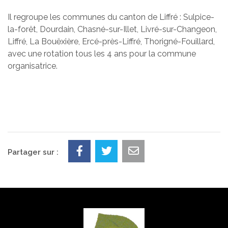
Il regroupe les communes du canton de Liffré : Sulpice-
la-forêt, Dourdain, Chasné-sur-Illet, Livré-sur-Changeon,
Liffré, La Bouëxière, Ercé-près-Liffré, Thorigné-Fouillard,
avec une rotation tous les 4 ans pour la commune
organisatrice.
Partager sur :