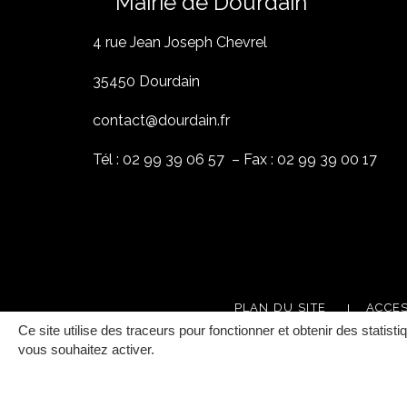
Mairie de Dourdain
4 rue Jean Joseph Chevrel
35450 Dourdain
contact@dourdain.fr
Tél : 02 99 39 06 57 – Fax : 02 99 39 00 17
PLAN DU SITE
ACCES
Ce site utilise des traceurs pour fonctionner et obtenir des statisti
vous souhaitez activer.