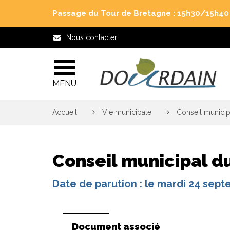
Gestion des traceurs
Passage du Tour de Bretagne : 15h30/15h40 j
Nous contacter
MENU
Accueil
>
Vie municipale
>
Conseil municip
Conseil municipal d
Date de parution : le mardi 24 sep
Document associé