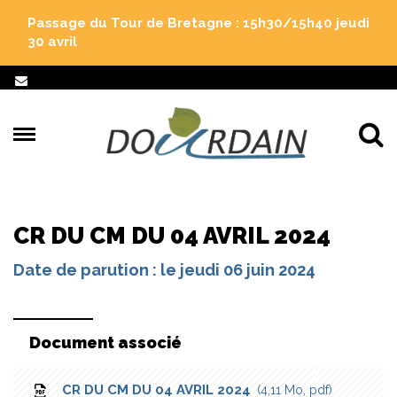
Gestion des traceurs
Passage du Tour de Bretagne : 15h30/15h40 jeudi
30 avril
Al
CR DU CM DU 04 AVRIL 2024
Date de parution : le jeudi 06 juin 2024
Document associé
CR DU CM DU 04 AVRIL 2024
4,11 Mo, pdf