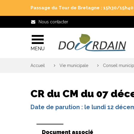
Gestion des traceurs
Passage du Tour de Bretagne : 15h30/15h40 j
Nous contacter
MENU
Accueil
>
Vie municipale
>
Conseil municip
CR du CM du 07 déc
Date de parution : le lundi 12 déc
Document associé