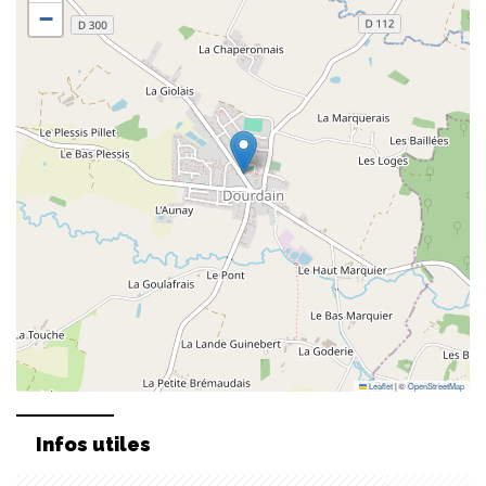
−
Leaflet
|
©
OpenStreetMap
Infos utiles