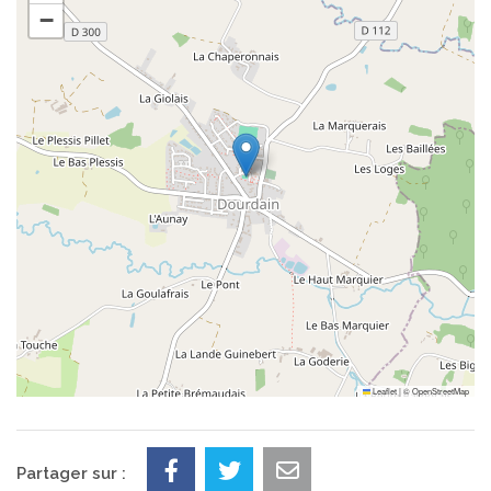
−
Leaflet
|
©
OpenStreetMap
Partager sur :