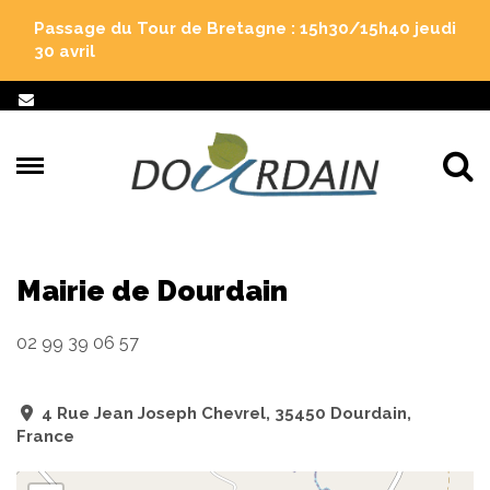
Gestion des traceurs
Passage du Tour de Bretagne : 15h30/15h40 jeudi
30 avril
Al
Mairie de Dourdain
02 99 39 06 57
4 Rue Jean Joseph Chevrel, 35450 Dourdain,
France