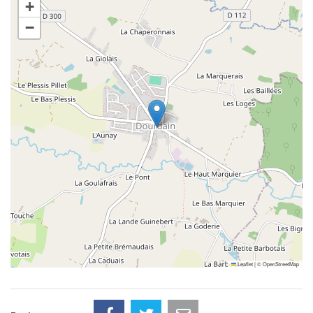
+
−
Leaflet
|
©
OpenStreetMap