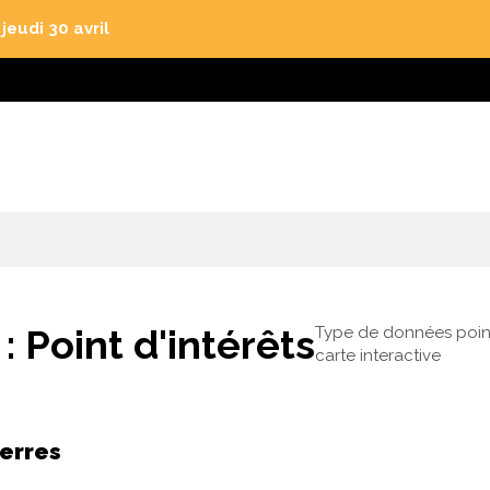
eudi 30 avril
 :
Point d'intérêts
Type de données point 
carte interactive
erres